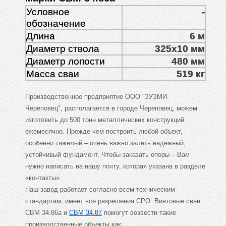
Условное
-
обозначение
Длина
6 м
Диаметр ствола
325х10 мм
Диаметр лопости
480 мм
Масса сваи
519 кг
Производственное предприятие ООО "ЗУЗМИ-
Череповец", располагается в городе Череповец, можем
изготовить до 500 тонн металлических конструкций
ежемесячно. Прежде чем построить любой объект,
особенно тяжелый – очень важно залить надежный,
устойчивый фундамент. Чтобы заказать опоры – Вам
нужно написать на нашу почту, которая указана в разделе
«контакты».
Наш завод работает согласно всем техническим
стандартам, имеет все разрешения СРО. Винтовые сваи
СВМ 34.86а и
СВМ 34.87
помогут возвести такие
производственные объекты как: