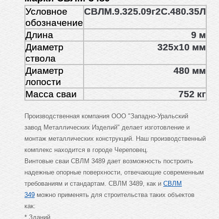
Условное
СВЛМ.9.325.09г2С.480.35Л
обозначение
Длина
9 м
Диаметр
325х10 мм
ствола
Диаметр
480 мм
лопости
Масса сваи
752 кг
Производственная компания ООО "Западно-Уральский
завод Металлических Изделий" делает изготовление и
монтаж металлических конструкций. Наш производственный
комплекс находится в городе Череповец.
Винтовые сваи СВЛМ 3489 дает возможность построить
надежные опорные поверхности, отвечающие современным
требованиям и стандартам. СВЛМ 3489, как и
СВЛМ
349
можно применять для строительства таких объектов
как:
* Зданий.