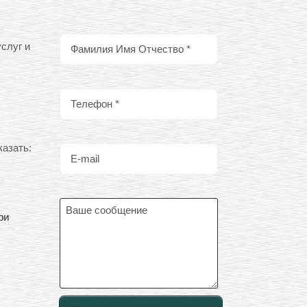
слуг и
азать:
ри